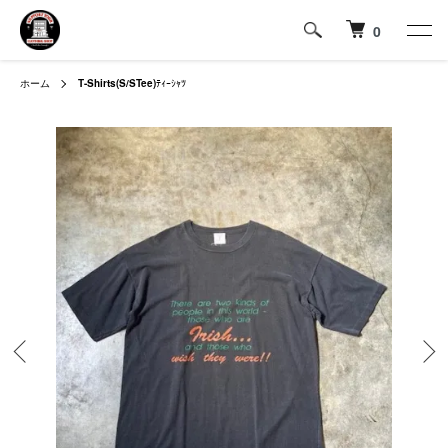
0
ホーム
T-Shirts(S/STee)
ﾃｨｰｼｬﾂ