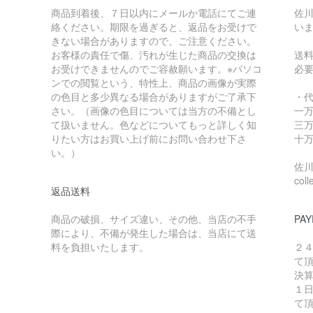
商品到着後、７日以内にメールか電話にてご連
佐川
絡ください。期限を過ぎると、返品をお受けで
い
きない場合がありますので、ご注意ください。
お客様の責任で傷、汚れが生じた商品の交換は
送
お受けできませんのでご容赦願います。※パソコ
必
ンでの閲覧という、特性上、商品の画像が実際
の色目と多少異なる場合がありますがご了承下
・
さい。（画像の色目については当方の不備とし
一万
て扱いません。色などについてもっと詳しく知
三万
りたい方はお買い上げ前にお問い合わせ下さ
十万
い。）
佐川急
coll
返品送料
商品の破損、サイズ違い、その他、当店の不手
PAY
際により、不備が発生した場合は、当店にて送
料を負担いたします。
２
て
決
１
て