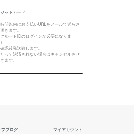
レジットカード
４時間以内にお支払いURLをメールで送らさ
て頂きます。
クルートIDのログインが必要になりま
。）
算確認後発送致します。
日たって決済されない場合はキャンセルさせ
頂きます。
ップブログ
マイアカウント