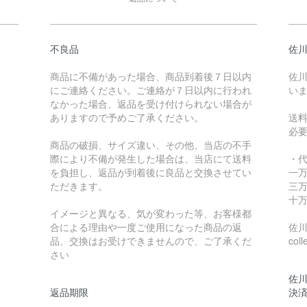
不良品
佐川
商品に不備があった場合、商品到着後７日以内
佐川
にご連絡ください。ご連絡が７日以内に行われ
い
なかった場合、返品を受け付けられない場合が
ありますので予めご了承ください。
送
必
商品の破損、サイズ違い、その他、当店の不手
際により不備が発生した場合は、当店にて送料
・
を負担し、返品が到着後に良品と交換させてい
一万
ただきます。
三万
十万
イメージと異なる、気が変わった等、お客様都
合による理由や一度ご使用になった商品の返
佐川急
品、交換はお受けできませんので、ご了承くだ
coll
さい
佐川
返品期限
決