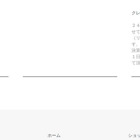
ク
２
せ
（リ
す
決
１
て
ホーム
ショ