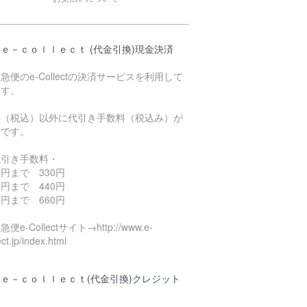
ｅ－ｃｏｌｌｅｃｔ (代金引換)現金決済
急便のe-Collectの決済サービスを利用して
ます。
料（税込）以外に代引き手数料（税込み）が
要です。
代引き手数料・
円まで 330円
円まで 440円
円まで 660円
便e-Collectサイト→http://www.e-
ect.jp/index.html
ｅ－ｃｏｌｌｅｃｔ(代金引換)クレジット
済