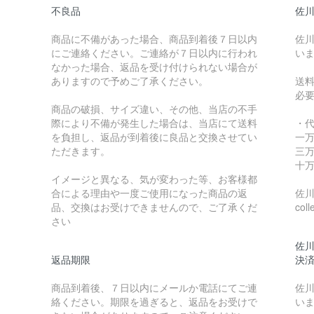
不良品
佐川
商品に不備があった場合、商品到着後７日以内
佐川
にご連絡ください。ご連絡が７日以内に行われ
い
なかった場合、返品を受け付けられない場合が
ありますので予めご了承ください。
送
必
商品の破損、サイズ違い、その他、当店の不手
際により不備が発生した場合は、当店にて送料
・
を負担し、返品が到着後に良品と交換させてい
一万
ただきます。
三万
十万
イメージと異なる、気が変わった等、お客様都
合による理由や一度ご使用になった商品の返
佐川急
品、交換はお受けできませんので、ご了承くだ
coll
さい
佐川
返品期限
決
商品到着後、７日以内にメールか電話にてご連
佐川
絡ください。期限を過ぎると、返品をお受けで
い