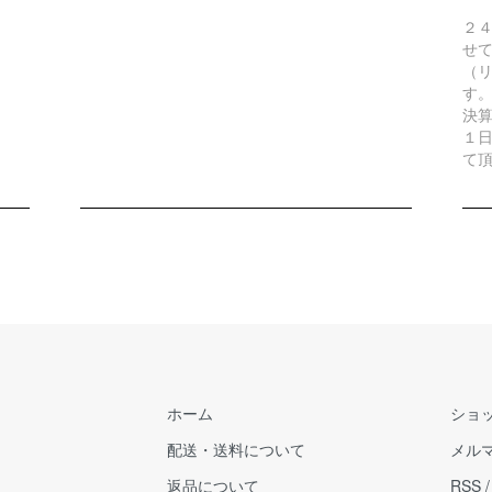
２
せ
（リ
す
決
１
て
ホーム
ショ
配送・送料について
メル
返品について
RSS