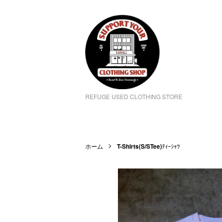
REFUGE USED CLOTHING STORE
ホーム
T-Shirts(S/STee)
ﾃｨｰｼｬﾂ