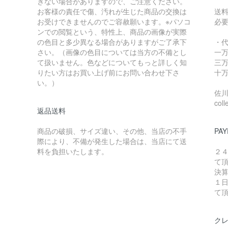
きない場合がありますので、ご注意ください。
お客様の責任で傷、汚れが生じた商品の交換は
送
お受けできませんのでご容赦願います。※パソコ
必
ンでの閲覧という、特性上、商品の画像が実際
の色目と多少異なる場合がありますがご了承下
・
さい。（画像の色目については当方の不備とし
一万
て扱いません。色などについてもっと詳しく知
三万
りたい方はお買い上げ前にお問い合わせ下さ
十万
い。）
佐川急
coll
返品送料
商品の破損、サイズ違い、その他、当店の不手
PAY
際により、不備が発生した場合は、当店にて送
料を負担いたします。
２
て
決
１
て
ク