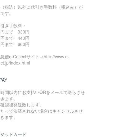
料（税込）以外に代引き手数料（税込み）が
要です。
代引き手数料・
円まで 330円
円まで 440円
円まで 660円
便e-Collectサイト→http://www.e-
ect.jp/index.html
PAY
４時間以内にお支払いQRをメールで送らさせ
頂きます。
算確認後発送致します。
日たって決済されない場合はキャンセルさせ
頂きます。
レジットカード