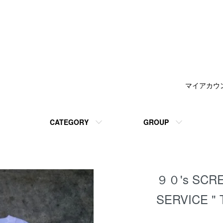
マイアカウ
CATEGORY
GROUP
９０'s SCRE
SERVICE "