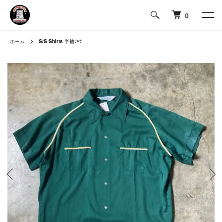
0
ホーム
S/S Shirts
半袖ｼｬﾂ