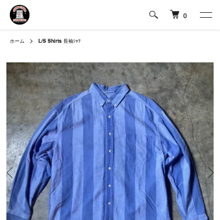
0
ホーム
L/S Shirts
長袖ｼｬﾂ