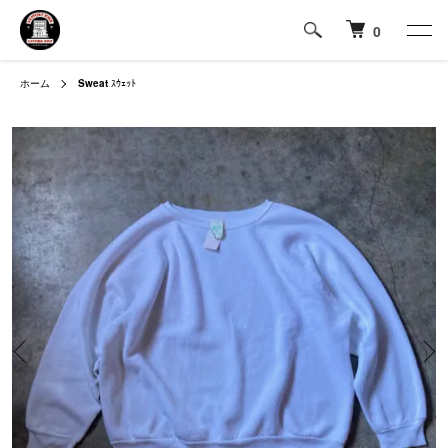
0
ホーム
Sweat
ｽｳｪｯﾄ