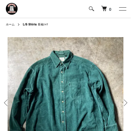
0
ホーム
L/S Shirts
長袖ｼｬﾂ