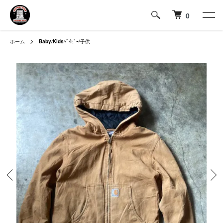
0
ホーム
Baby/Kids
ﾍﾞｲﾋﾞｰ/子供