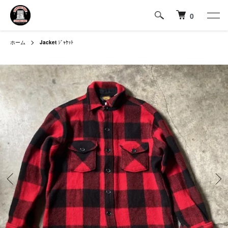
0
ホーム
Jacket
ｼﾞｬｹｯﾄ