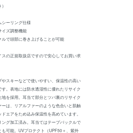
き）
ムシーリング仕様
サイズ調整機能
クルで頭部に巻き上げることが可能
イスの正規取扱店ですので安心してお買い求
プやスキーなどで使いやすい、保温性の高い
です。表地には防水透湿性に優れたリサイク
生地を採用。耳当て部分とツバ裏のリサイク
ァーは、リアルファーのような色合いと肌触
ッドエアをため込み保温性を高めています。
リング加工済み。耳当てはテープバックルで
も可能。UVプロテクト（UPF50＋、紫外