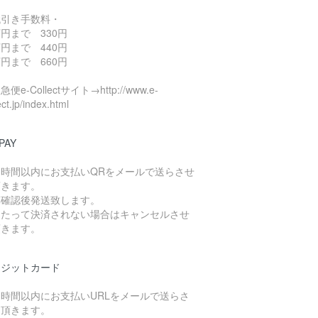
代引き手数料・
円まで 330円
円まで 440円
円まで 660円
便e-Collectサイト→http://www.e-
ect.jp/index.html
PAY
４時間以内にお支払いQRをメールで送らさせ
頂きます。
算確認後発送致します。
日たって決済されない場合はキャンセルさせ
頂きます。
レジットカード
４時間以内にお支払いURLをメールで送らさ
て頂きます。