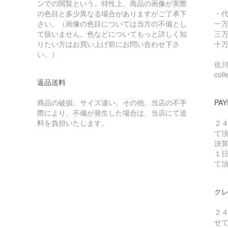
ンでの閲覧という、特性上、商品の画像が実際
の色目と多少異なる場合がありますがご了承下
・
さい。（画像の色目については当方の不備とし
一万
て扱いません。色などについてもっと詳しく知
三万
りたい方はお買い上げ前にお問い合わせ下さ
十万
い。）
佐川急
coll
返品送料
商品の破損、サイズ違い、その他、当店の不手
PAY
際により、不備が発生した場合は、当店にて送
料を負担いたします。
２
て
決
１
て
ク
２
せ