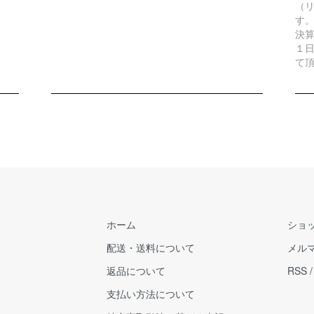
（リ
す
決
１
て
ホーム
ショ
配送・送料について
メル
返品について
RSS
支払い方法について