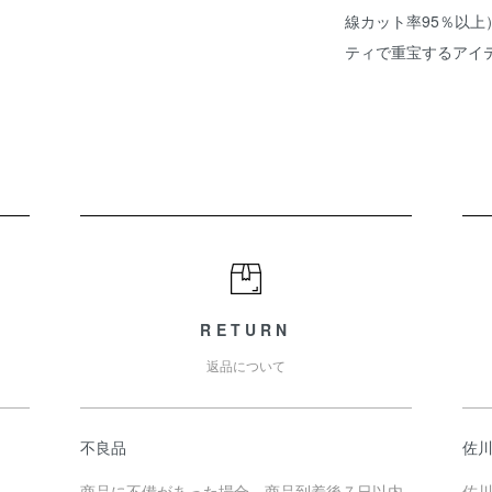
線カット率95％以上
ティで重宝するアイ
RETURN
返品について
不良品
佐川
商品に不備があった場合、商品到着後７日以内
佐川