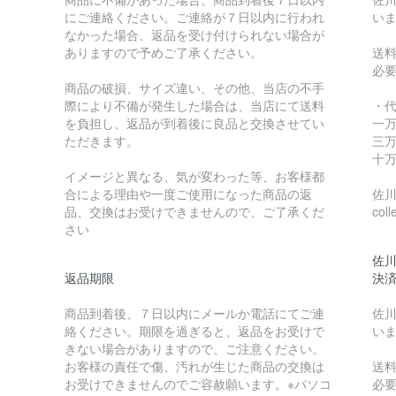
にご連絡ください。ご連絡が７日以内に行われ
い
なかった場合、返品を受け付けられない場合が
ありますので予めご了承ください。
送
必
商品の破損、サイズ違い、その他、当店の不手
際により不備が発生した場合は、当店にて送料
・
を負担し、返品が到着後に良品と交換させてい
一万
ただきます。
三万
十万
イメージと異なる、気が変わった等、お客様都
合による理由や一度ご使用になった商品の返
佐川急
品、交換はお受けできませんので、ご了承くだ
coll
さい
佐川
返品期限
決
商品到着後、７日以内にメールか電話にてご連
佐川
絡ください。期限を過ぎると、返品をお受けで
い
きない場合がありますので、ご注意ください。
お客様の責任で傷、汚れが生じた商品の交換は
送
お受けできませんのでご容赦願います。※パソコ
必