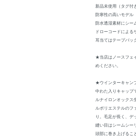
新品未使用（タグ付
防寒性の高いモデル
防水透湿素材にシー
ドローコードによる
耳当てはテープバッ
★当店はノースフェ
めください。
★ウインターキャン
中わた入りキャップ
ルナイロンオックス
ルポリエステルのフ
り。毛足が長く、デ
縫い目はシームシー
頭部に巻き上げること