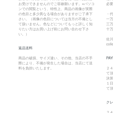
お受けできませんのでご容赦願います。※パソコ
必
ンでの閲覧という、特性上、商品の画像が実際
の色目と多少異なる場合がありますがご了承下
・
さい。（画像の色目については当方の不備とし
一万
て扱いません。色などについてもっと詳しく知
三万
りたい方はお買い上げ前にお問い合わせ下さ
十万
い。）
佐川急
coll
返品送料
商品の破損、サイズ違い、その他、当店の不手
PAY
際により、不備が発生した場合は、当店にて送
料を負担いたします。
２
て
決
１
て
ク
２