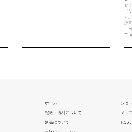
せ
（リ
す
決
１
て
ホーム
ショ
配送・送料について
メル
返品について
RSS
支払い方法について