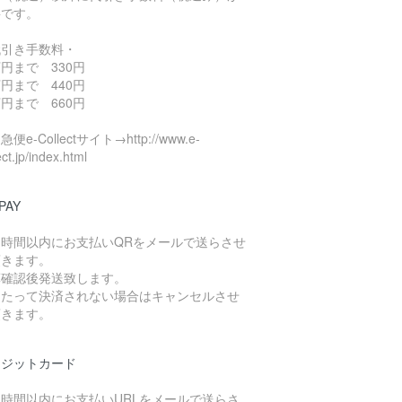
要です。
代引き手数料・
円まで 330円
円まで 440円
円まで 660円
便e-Collectサイト→http://www.e-
ect.jp/index.html
PAY
４時間以内にお支払いQRをメールで送らさせ
頂きます。
算確認後発送致します。
日たって決済されない場合はキャンセルさせ
頂きます。
レジットカード
４時間以内にお支払いURLをメールで送らさ