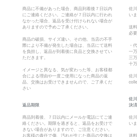
商品に不備があった場合、商品到着後７日以内
佐川
にご連絡ください。ご連絡が７日以内に行われ
い
なかった場合、返品を受け付けられない場合が
ありますので予めご了承ください。
送
必
商品の破損、サイズ違い、その他、当店の不手
際により不備が発生した場合は、当店にて送料
・
を負担し、返品が到着後に良品と交換させてい
一万
ただきます。
三万
十万
イメージと異なる、気が変わった等、お客様都
合による理由や一度ご使用になった商品の返
佐川急
品、交換はお受けできませんので、ご了承くだ
coll
さい
佐川
返品期限
決
商品到着後、７日以内にメールか電話にてご連
佐川
絡ください。期限を過ぎると、返品をお受けで
い
きない場合がありますので、ご注意ください。
お客様の責任で傷、汚れが生じた商品の交換は
送