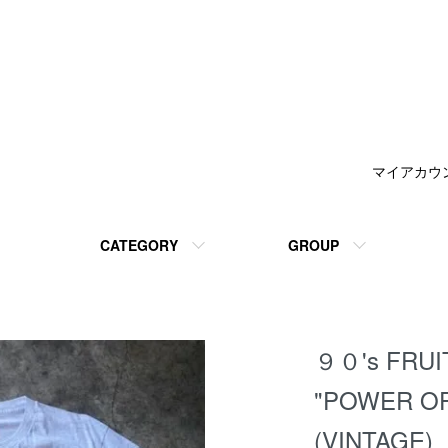
マイアカウ
CATEGORY
GROUP
９０'s FRUI
"POWER O
(VINTAGE)