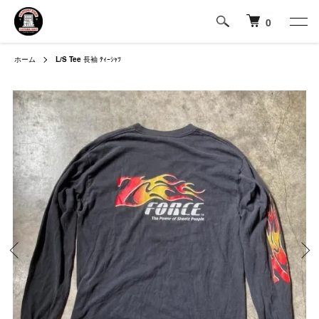
0
ホーム
L/S Tee
長袖 ﾃｨｰｼｬﾂ