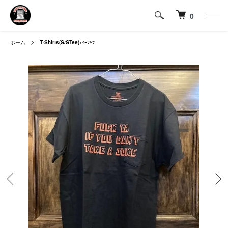
0
ホーム
T-Shirts(S/STee)
ﾃｨｰｼｬﾂ