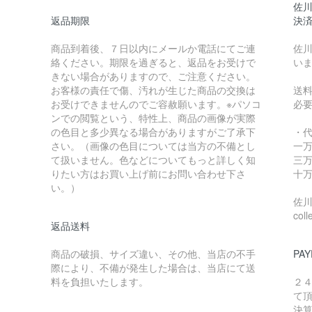
佐川
返品期限
決
商品到着後、７日以内にメールか電話にてご連
佐川
絡ください。期限を過ぎると、返品をお受けで
い
きない場合がありますので、ご注意ください。
お客様の責任で傷、汚れが生じた商品の交換は
送
お受けできませんのでご容赦願います。※パソコ
必
ンでの閲覧という、特性上、商品の画像が実際
の色目と多少異なる場合がありますがご了承下
・
さい。（画像の色目については当方の不備とし
一万
て扱いません。色などについてもっと詳しく知
三万
りたい方はお買い上げ前にお問い合わせ下さ
十万
い。）
佐川急
coll
返品送料
商品の破損、サイズ違い、その他、当店の不手
PAY
際により、不備が発生した場合は、当店にて送
料を負担いたします。
２
て
決