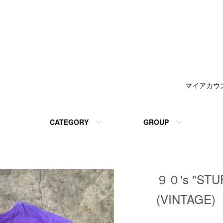
マイアカウ
CATEGORY
GROUP
９０'s "ST
(VINTAGE)