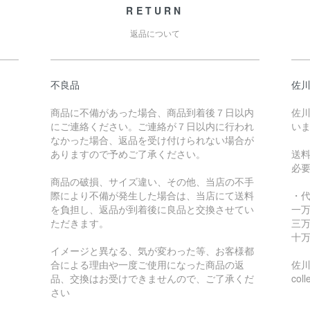
RETURN
返品について
不良品
佐川
商品に不備があった場合、商品到着後７日以内
佐川
にご連絡ください。ご連絡が７日以内に行われ
い
なかった場合、返品を受け付けられない場合が
ありますので予めご了承ください。
送
必
商品の破損、サイズ違い、その他、当店の不手
際により不備が発生した場合は、当店にて送料
・
を負担し、返品が到着後に良品と交換させてい
一万
ただきます。
三万
十万
イメージと異なる、気が変わった等、お客様都
合による理由や一度ご使用になった商品の返
佐川急
品、交換はお受けできませんので、ご了承くだ
coll
さい