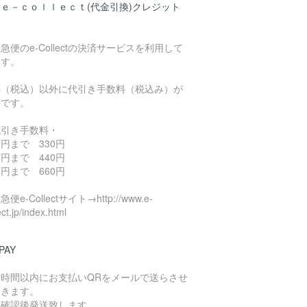
ｅ－ｃｏｌｌｅｃｔ(代金引換)クレジット
済
急便のe-Collectの決済サービスを利用して
ます。
料（税込）以外に代引き手数料（税込み）が
要です。
代引き手数料・
円まで 330円
円まで 440円
円まで 660円
便e-Collectサイト→http://www.e-
ect.jp/index.html
PAY
４時間以内にお支払いQRをメールで送らさせ
頂きます。
算確認後発送致します。