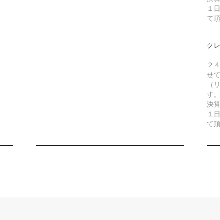
１
て
ク
２
せ
（リ
す
決
１
て