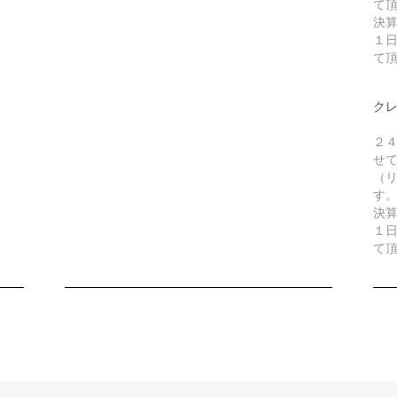
て
決
１
て
ク
２
せ
（リ
す
決
１
て