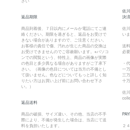
さい
佐川
返品期限
決
商品到着後、７日以内にメールか電話にてご連
佐川
絡ください。期限を過ぎると、返品をお受けで
い
きない場合がありますので、ご注意ください。
お客様の責任で傷、汚れが生じた商品の交換は
送
お受けできませんのでご容赦願います。※パソコ
必
ンでの閲覧という、特性上、商品の画像が実際
の色目と多少異なる場合がありますがご了承下
・
さい。（画像の色目については当方の不備とし
一万
て扱いません。色などについてもっと詳しく知
三万
りたい方はお買い上げ前にお問い合わせ下さ
十万
い。）
佐川急
coll
返品送料
商品の破損、サイズ違い、その他、当店の不手
PAY
際により、不備が発生した場合は、当店にて送
料を負担いたします。
２