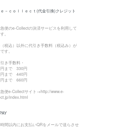
ｅ－ｃｏｌｌｅｃｔ(代金引換)クレジット
済
急便のe-Collectの決済サービスを利用して
ます。
料（税込）以外に代引き手数料（税込み）が
要です。
代引き手数料・
円まで 330円
円まで 440円
円まで 660円
便e-Collectサイト→http://www.e-
ect.jp/index.html
PAY
４時間以内にお支払いQRをメールで送らさせ