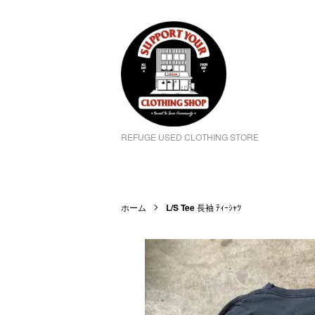
REFUGE USED CLOTHING STORE
ホーム
L/S Tee
長袖 ﾃｨｰｼｬﾂ