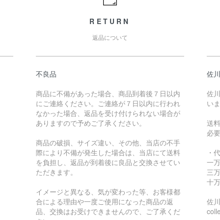
RETURN
返品について
不良品
佐川
商品に不備があった場合、商品到着後７日以内
佐川
にご連絡ください。ご連絡が７日以内に行われ
い
なかった場合、返品を受け付けられない場合が
ありますので予めご了承ください。
送
必
商品の破損、サイズ違い、その他、当店の不手
際により不備が発生した場合は、当店にて送料
・
を負担し、返品が到着後に良品と交換させてい
一万
ただきます。
三万
十万
イメージと異なる、気が変わった等、お客様都
合による理由や一度ご使用になった商品の返
佐川急
品、交換はお受けできませんので、ご了承くだ
coll