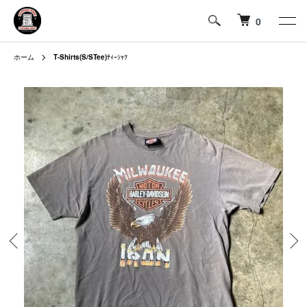
0
ホーム
T-Shirts(S/STee)
ﾃｨｰｼｬﾂ