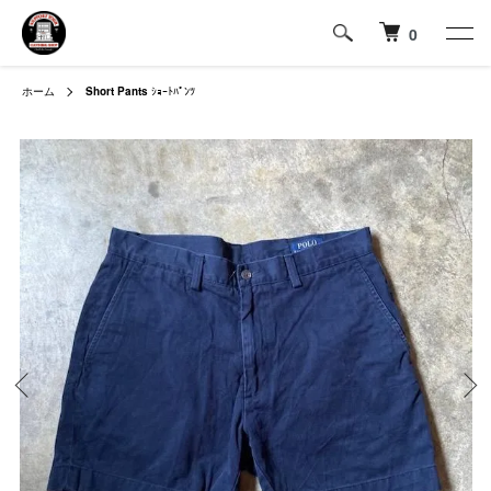
0
ホーム
Short Pants
ｼｮｰﾄﾊﾟﾝﾂ