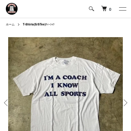
0
ホーム
T-Shirts(S/STee)
ﾃｨｰｼｬﾂ