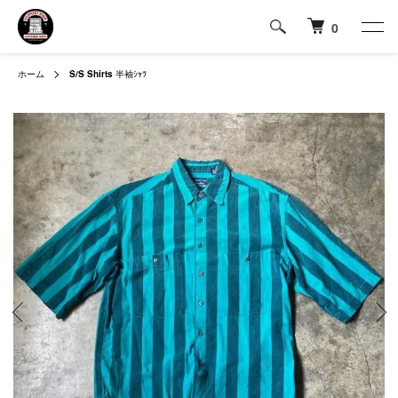
0
ホーム
S/S Shirts
半袖ｼｬﾂ