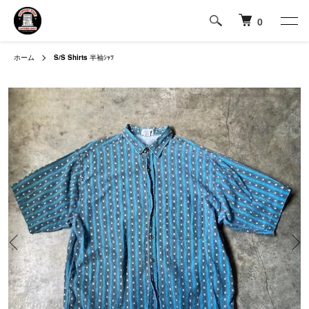
0
ホーム
S/S Shirts
半袖ｼｬﾂ