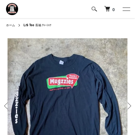
0
ホーム
L/S Tee
長袖 ﾃｨｰｼｬﾂ