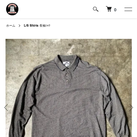
0
ホーム
L/S Shirts
長袖ｼｬﾂ