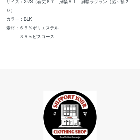
サイズ：Xs/S（着丈６７ 身幅５１ 肩幅ラグラン（脇～袖２
０）
カラー：BLK
素材：６５％ポリエステル
３５％ビスコース