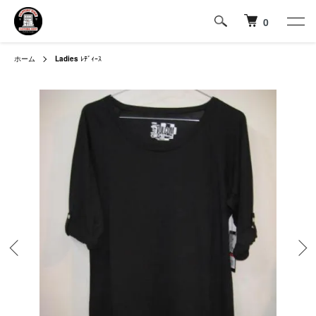
0
ホーム
Ladies
ﾚﾃﾞｨｰｽ