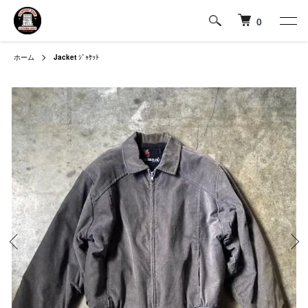
0
ホーム
Jacket
ｼﾞｬｹｯﾄ