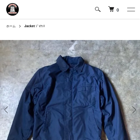
0
ホーム
Jacket
ｼﾞｬｹｯﾄ