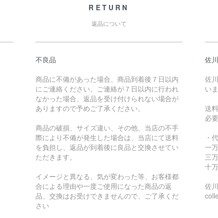
RETURN
返品について
不良品
佐川
商品に不備があった場合、商品到着後７日以内
佐川
にご連絡ください。ご連絡が７日以内に行われ
い
なかった場合、返品を受け付けられない場合が
ありますので予めご了承ください。
送
必
商品の破損、サイズ違い、その他、当店の不手
際により不備が発生した場合は、当店にて送料
・
を負担し、返品が到着後に良品と交換させてい
一万
ただきます。
三万
十万
イメージと異なる、気が変わった等、お客様都
合による理由や一度ご使用になった商品の返
佐川急
品、交換はお受けできませんので、ご了承くだ
coll
さい