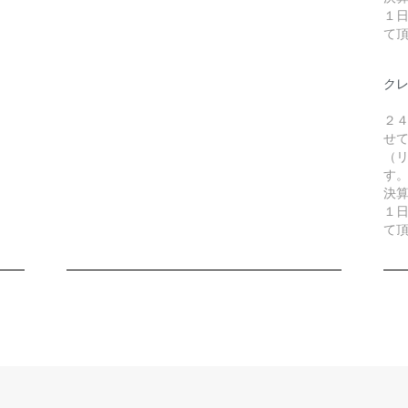
１
て
ク
２
せ
（リ
す
決
１
て