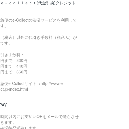
ｅ－ｃｏｌｌｅｃｔ(代金引換)クレジット
済
急便のe-Collectの決済サービスを利用して
ます。
料（税込）以外に代引き手数料（税込み）が
要です。
代引き手数料・
円まで 330円
円まで 440円
円まで 660円
便e-Collectサイト→http://www.e-
ect.jp/index.html
PAY
４時間以内にお支払いQRをメールで送らさせ
頂きます。
算確認後発送致します。