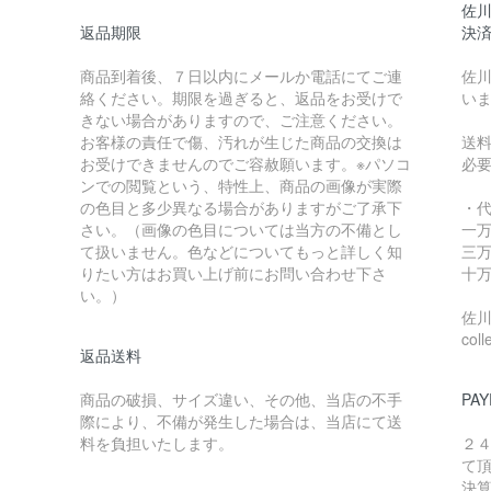
佐川
返品期限
決
商品到着後、７日以内にメールか電話にてご連
佐川
絡ください。期限を過ぎると、返品をお受けで
い
きない場合がありますので、ご注意ください。
お客様の責任で傷、汚れが生じた商品の交換は
送
お受けできませんのでご容赦願います。※パソコ
必
ンでの閲覧という、特性上、商品の画像が実際
の色目と多少異なる場合がありますがご了承下
・
さい。（画像の色目については当方の不備とし
一万
て扱いません。色などについてもっと詳しく知
三万
りたい方はお買い上げ前にお問い合わせ下さ
十万
い。）
佐川急
coll
返品送料
商品の破損、サイズ違い、その他、当店の不手
PAY
際により、不備が発生した場合は、当店にて送
料を負担いたします。
２
て
決