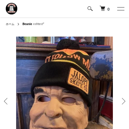
0
ホーム
Beanie
ﾆｯﾄｷｬｯﾌﾟ