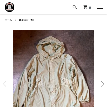
0
ホーム
Jacket
ｼﾞｬｹｯﾄ