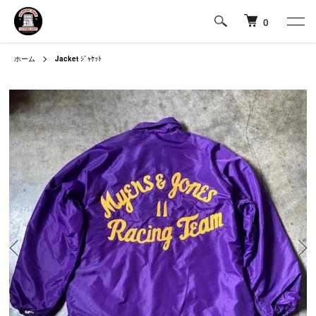
0
ホーム
Jacket
ｼﾞｬｹｯﾄ