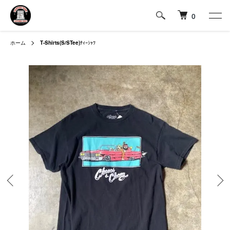
0
ホーム
T-Shirts(S/STee)
ﾃｨｰｼｬﾂ