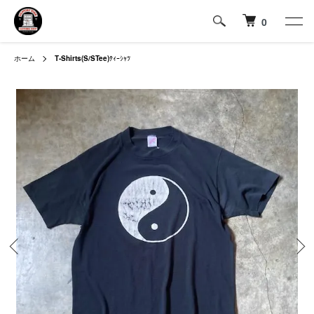
0
ホーム
T-Shirts(S/STee)
ﾃｨｰｼｬﾂ