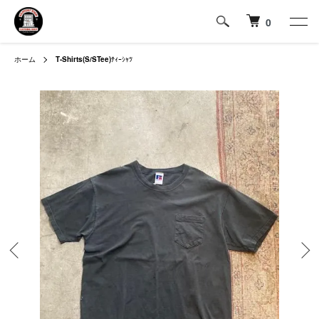
0
ホーム
T-Shirts(S/STee)
ﾃｨｰｼｬﾂ