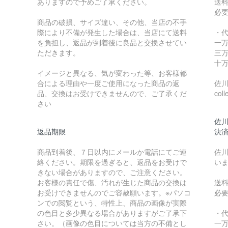
ありますので予めご了承ください。
送
必
商品の破損、サイズ違い、その他、当店の不手
際により不備が発生した場合は、当店にて送料
・
を負担し、返品が到着後に良品と交換させてい
一万
ただきます。
三万
十万
イメージと異なる、気が変わった等、お客様都
合による理由や一度ご使用になった商品の返
佐川急
品、交換はお受けできませんので、ご了承くだ
coll
さい
佐川
返品期限
決
商品到着後、７日以内にメールか電話にてご連
佐川
絡ください。期限を過ぎると、返品をお受けで
い
きない場合がありますので、ご注意ください。
お客様の責任で傷、汚れが生じた商品の交換は
送
お受けできませんのでご容赦願います。※パソコ
必
ンでの閲覧という、特性上、商品の画像が実際
の色目と多少異なる場合がありますがご了承下
・
さい。（画像の色目については当方の不備とし
一万