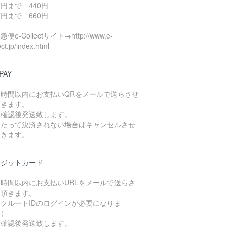
円まで 440円
円まで 660円
便e-Collectサイト→http://www.e-
ect.jp/index.html
PAY
４時間以内にお支払いQRをメールで送らさせ
頂きます。
算確認後発送致します。
日たって決済されない場合はキャンセルさせ
頂きます。
レジットカード
４時間以内にお支払いURLをメールで送らさ
て頂きます。
クルートIDのログインが必要になりま
。）
算確認後発送致します。