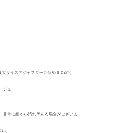
最大サイズアジャスター２個め６０cm）
ージュ
ため、非常に細かい汚れ等ある場合がございま
さい。