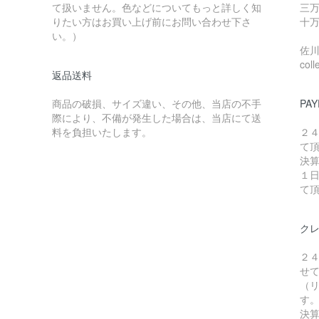
て扱いません。色などについてもっと詳しく知
三万
りたい方はお買い上げ前にお問い合わせ下さ
十万
い。）
佐川急
coll
返品送料
商品の破損、サイズ違い、その他、当店の不手
PAY
際により、不備が発生した場合は、当店にて送
料を負担いたします。
２
て
決
１
て
ク
２
せ
（リ
す
決