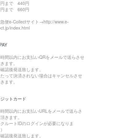
円まで 440円
円まで 660円
便e-Collectサイト→http://www.e-
ect.jp/index.html
PAY
４時間以内にお支払いQRをメールで送らさせ
頂きます。
算確認後発送致します。
日たって決済されない場合はキャンセルさせ
頂きます。
レジットカード
４時間以内にお支払いURLをメールで送らさ
て頂きます。
クルートIDのログインが必要になりま
。）
算確認後発送致します。