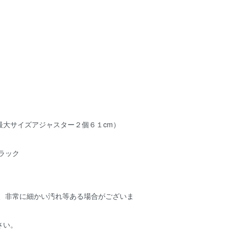
最大サイズアジャスター２個６１cm）
ラック
ため、非常に細かい汚れ等ある場合がございま
さい。