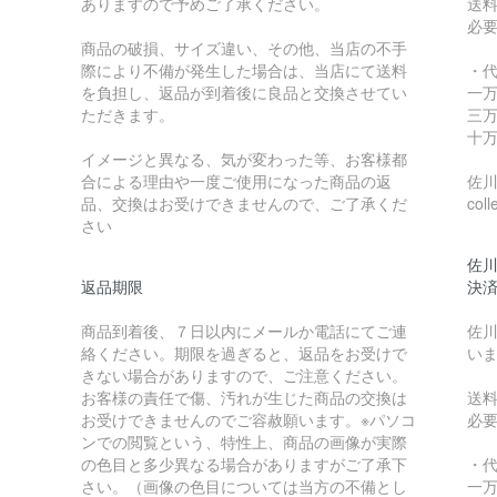
ありますので予めご了承ください。
送
必
商品の破損、サイズ違い、その他、当店の不手
際により不備が発生した場合は、当店にて送料
・
を負担し、返品が到着後に良品と交換させてい
一万
ただきます。
三万
十万
イメージと異なる、気が変わった等、お客様都
合による理由や一度ご使用になった商品の返
佐川急
品、交換はお受けできませんので、ご了承くだ
coll
さい
佐川
返品期限
決
商品到着後、７日以内にメールか電話にてご連
佐川
絡ください。期限を過ぎると、返品をお受けで
い
きない場合がありますので、ご注意ください。
お客様の責任で傷、汚れが生じた商品の交換は
送
お受けできませんのでご容赦願います。※パソコ
必
ンでの閲覧という、特性上、商品の画像が実際
の色目と多少異なる場合がありますがご了承下
・
さい。（画像の色目については当方の不備とし
一万