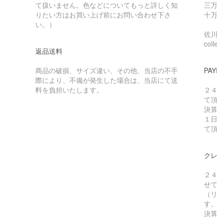
て扱いません。色などについてもっと詳しく知
三万
りたい方はお買い上げ前にお問い合わせ下さ
十万
い。）
佐川急
coll
返品送料
商品の破損、サイズ違い、その他、当店の不手
PAY
際により、不備が発生した場合は、当店にて送
料を負担いたします。
２
て
決
１
て
ク
２
せ
（リ
す
決