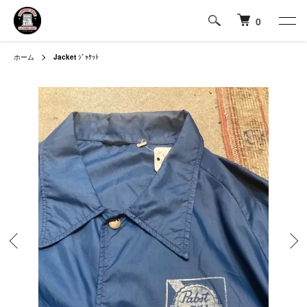
0
ホーム
Jacket
ｼﾞｬｹｯﾄ