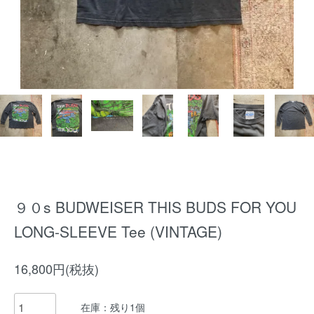
９０s BUDWEISER THIS BUDS FOR YOU
LONG-SLEEVE Tee (VINTAGE)
16,800円(税抜)
在庫：残り1個