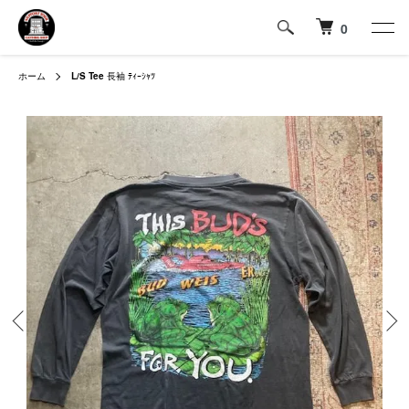
0
ホーム
L/S Tee
長袖 ﾃｨｰｼｬﾂ