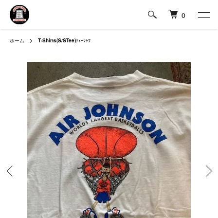
0
ホーム
T-Shirts(S/STee)
ﾃｨｰｼｬﾂ