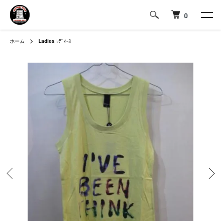
0
ホーム
Ladies
ﾚﾃﾞｨｰｽ