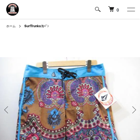
0
ホーム
SurfTrunks
海ﾊﾟﾝ