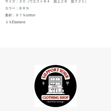
サイズ：３０（ウエスト８４ 股上２８ 股下２１）
カラー：ＢＲＮ
素材：９７％cotton
３％Elastane