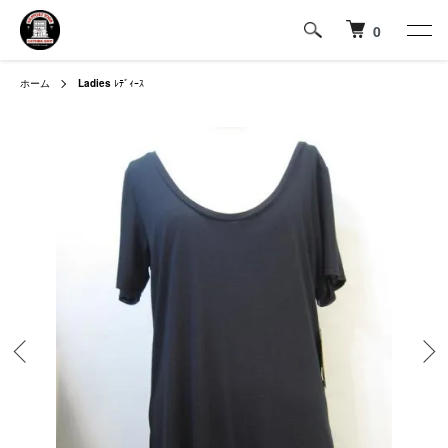
0
ホーム
Ladies
ﾚﾃﾞｨｰｽ