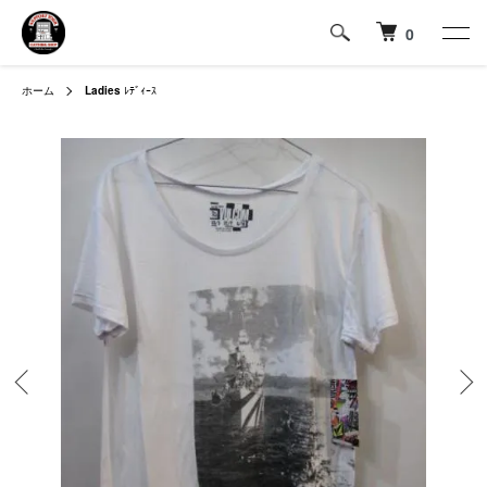
0
ホーム
Ladies
ﾚﾃﾞｨｰｽ