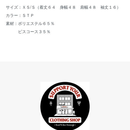
サイズ：ＸＳ/Ｓ（着丈６４ 身幅４８ 肩幅４８ 袖丈１６）
カラー：ＳＴＰ
素材：ポリエステル６５％
ビスコース３５％