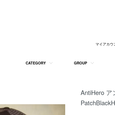
マイアカウ
CATEGORY
GROUP
AntiHer
PatchBla