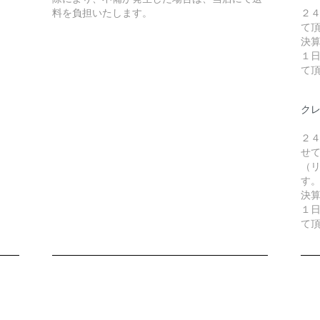
料を負担いたします。
２
て
決
１
て
ク
２
せ
（リ
す
決
１
て