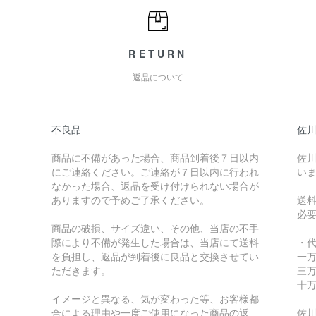
RETURN
返品について
不良品
佐川
商品に不備があった場合、商品到着後７日以内
佐川
にご連絡ください。ご連絡が７日以内に行われ
い
なかった場合、返品を受け付けられない場合が
ありますので予めご了承ください。
送
必
商品の破損、サイズ違い、その他、当店の不手
際により不備が発生した場合は、当店にて送料
・
を負担し、返品が到着後に良品と交換させてい
一万
ただきます。
三万
十万
イメージと異なる、気が変わった等、お客様都
合による理由や一度ご使用になった商品の返
佐川急