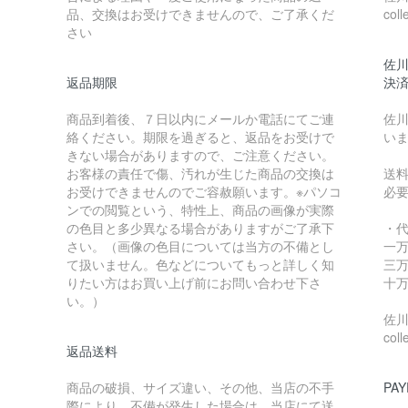
品、交換はお受けできませんので、ご了承くだ
coll
さい
佐川
返品期限
決
商品到着後、７日以内にメールか電話にてご連
佐川
絡ください。期限を過ぎると、返品をお受けで
い
きない場合がありますので、ご注意ください。
お客様の責任で傷、汚れが生じた商品の交換は
送
お受けできませんのでご容赦願います。※パソコ
必
ンでの閲覧という、特性上、商品の画像が実際
の色目と多少異なる場合がありますがご了承下
・
さい。（画像の色目については当方の不備とし
一万
て扱いません。色などについてもっと詳しく知
三万
りたい方はお買い上げ前にお問い合わせ下さ
十万
い。）
佐川急
coll
返品送料
商品の破損、サイズ違い、その他、当店の不手
PAY
際により、不備が発生した場合は、当店にて送