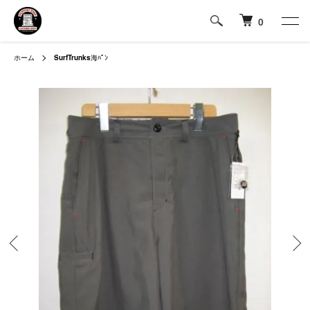
0
ホーム
SurfTrunks
海ﾊﾟﾝ