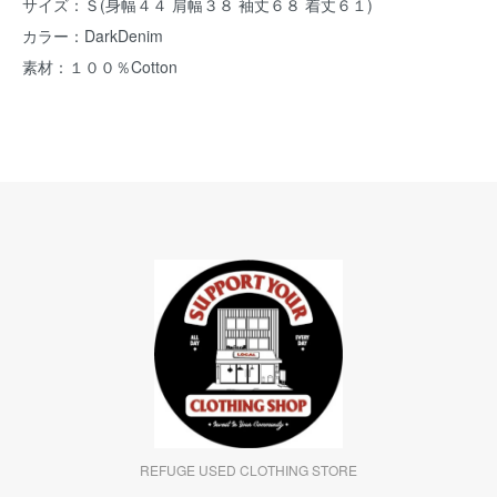
サイズ：Ｓ(身幅４４ 肩幅３８ 袖丈６８ 着丈６１)
カラー：DarkDenim
素材：１００％Cotton
REFUGE USED CLOTHING STORE