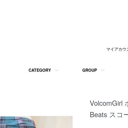
マイアカウ
CATEGORY
GROUP
VolcomGir
Beats ス