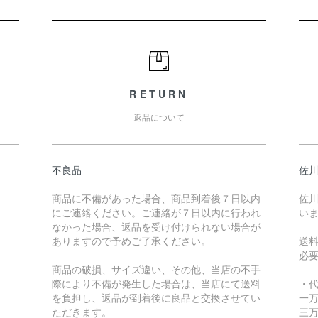
RETURN
返品について
不良品
佐川
商品に不備があった場合、商品到着後７日以内
佐川
にご連絡ください。ご連絡が７日以内に行われ
い
なかった場合、返品を受け付けられない場合が
ありますので予めご了承ください。
送
必
商品の破損、サイズ違い、その他、当店の不手
際により不備が発生した場合は、当店にて送料
・
を負担し、返品が到着後に良品と交換させてい
一万
ただきます。
三万