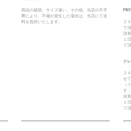
商品の破損、サイズ違い、その他、当店の不手
PAY
際により、不備が発生した場合は、当店にて送
料を負担いたします。
２
て
決
１
て
ク
２
せ
（リ
す
決
１
て