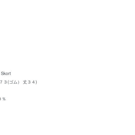
 Skort
７３(ゴム） 丈３４)
０％