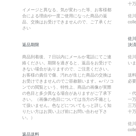
十万
イメージと異なる、気が変わった等、お客様都
合による理由や一度ご使用になった商品の返
佐川急
品、交換はお受けできませんので、ご了承くだ
coll
さい
佐川
返品期限
決
商品到着後、７日以内にメールか電話にてご連
佐川
絡ください。期限を過ぎると、返品をお受けで
い
きない場合がありますので、ご注意ください。
お客様の責任で傷、汚れが生じた商品の交換は
送
お受けできませんのでご容赦願います。※パソコ
必
ンでの閲覧という、特性上、商品の画像が実際
の色目と多少異なる場合がありますがご了承下
・
さい。（画像の色目については当方の不備とし
一万
て扱いません。色などについてもっと詳しく知
三万
りたい方はお買い上げ前にお問い合わせ下さ
十万
い。）
佐川急
coll
返品送料