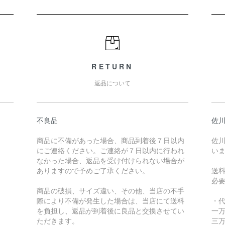
RETURN
返品について
不良品
佐川
商品に不備があった場合、商品到着後７日以内
佐川
にご連絡ください。ご連絡が７日以内に行われ
い
なかった場合、返品を受け付けられない場合が
ありますので予めご了承ください。
送
必
商品の破損、サイズ違い、その他、当店の不手
際により不備が発生した場合は、当店にて送料
・
を負担し、返品が到着後に良品と交換させてい
一万
ただきます。
三万