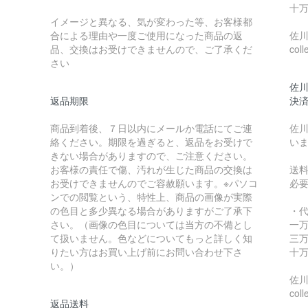
十万
イメージと異なる、気が変わった等、お客様都
合による理由や一度ご使用になった商品の返
佐川急
品、交換はお受けできませんので、ご了承くだ
coll
さい
佐川
返品期限
決
商品到着後、７日以内にメールか電話にてご連
佐川
絡ください。期限を過ぎると、返品をお受けで
い
きない場合がありますので、ご注意ください。
お客様の責任で傷、汚れが生じた商品の交換は
送
お受けできませんのでご容赦願います。※パソコ
必
ンでの閲覧という、特性上、商品の画像が実際
の色目と多少異なる場合がありますがご了承下
・
さい。（画像の色目については当方の不備とし
一万
て扱いません。色などについてもっと詳しく知
三万
りたい方はお買い上げ前にお問い合わせ下さ
十万
い。）
佐川急
coll
返品送料