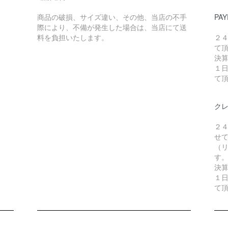
商品の破損、サイズ違い、その他、当店の不手
PAY
際により、不備が発生した場合は、当店にて送
料を負担いたします。
２
て
決
１
て
ク
２
せ
（リ
す
決
１
て