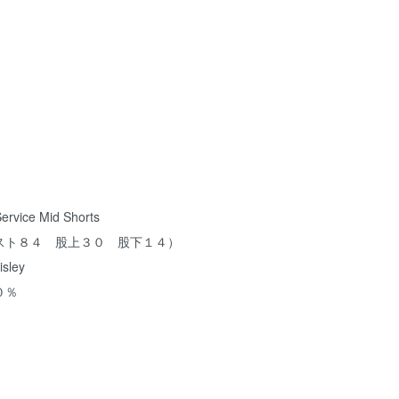
vice Mid Shorts
スト８４ 股上３０ 股下１４）
sley
０％