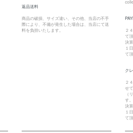
coll
返品送料
商品の破損、サイズ違い、その他、当店の不手
PAY
際により、不備が発生した場合は、当店にて送
料を負担いたします。
２
て
決
１
て
ク
２
せ
（リ
す
決
１
て