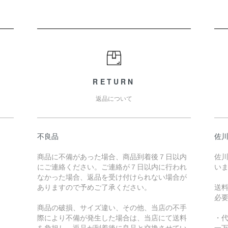
RETURN
返品について
不良品
佐川
商品に不備があった場合、商品到着後７日以内
佐川
にご連絡ください。ご連絡が７日以内に行われ
い
なかった場合、返品を受け付けられない場合が
ありますので予めご了承ください。
送
必
商品の破損、サイズ違い、その他、当店の不手
際により不備が発生した場合は、当店にて送料
・
を負担し、返品が到着後に良品と交換させてい
一万