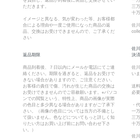
ただきます。
三万
十万
イメージと異なる、気が変わった等、お客様都
合による理由や一度ご使用になった商品の返
佐川急
品、交換はお受けできませんので、ご了承くだ
coll
さい
佐川
返品期限
決
商品到着後、７日以内にメールか電話にてご連
佐川
絡ください。期限を過ぎると、返品をお受けで
い
きない場合がありますので、ご注意ください。
お客様の責任で傷、汚れが生じた商品の交換は
送
お受けできませんのでご容赦願います。※パソコ
必
ンでの閲覧という、特性上、商品の画像が実際
の色目と多少異なる場合がありますがご了承下
・
さい。（画像の色目については当方の不備とし
一万
て扱いません。色などについてもっと詳しく知
三万
りたい方はお買い上げ前にお問い合わせ下さ
十万
い。）
佐川急