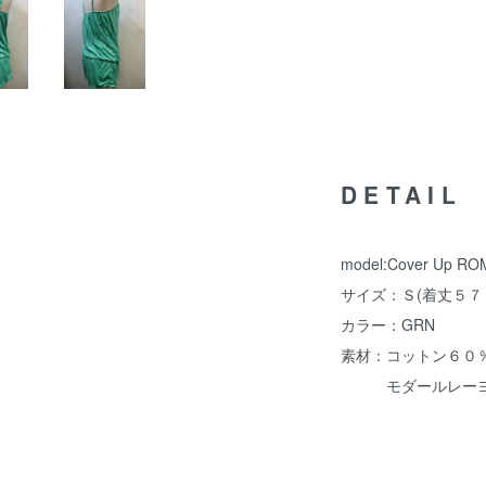
DETAIL
model:Cover Up R
サイズ：Ｓ(着丈５７
カラー：GRN
素材：コットン６０
モダールレーヨ