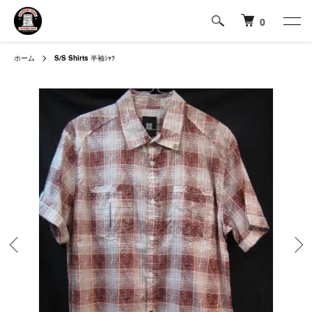
0
ホーム
S/S Shirts
半袖ｼｬﾂ