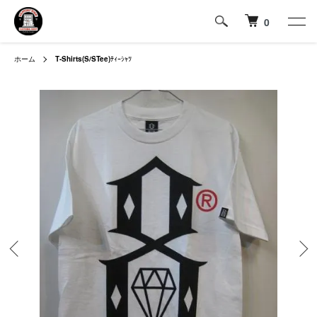
0
ホーム
T-Shirts(S/STee)
ﾃｨｰｼｬﾂ