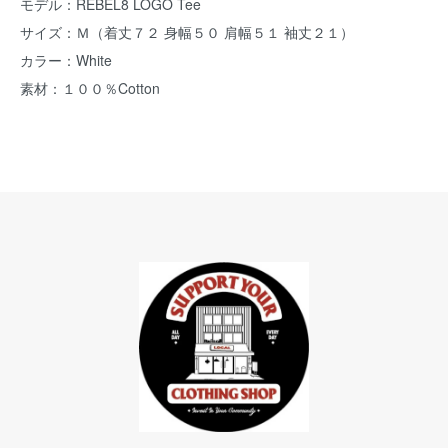
モデル：REBEL8 LOGO Tee
サイズ：Ｍ（着丈７２ 身幅５０ 肩幅５１ 袖丈２１）
カラー：White
素材：１００％Cotton