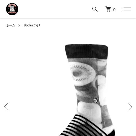
0
ホーム
Socks
ｿｯｸｽ