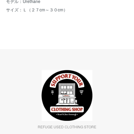
モデル：Urethane
サイズ：Ｌ（２７cm～３０cm）
REFUGE USED CLOTHING STORE